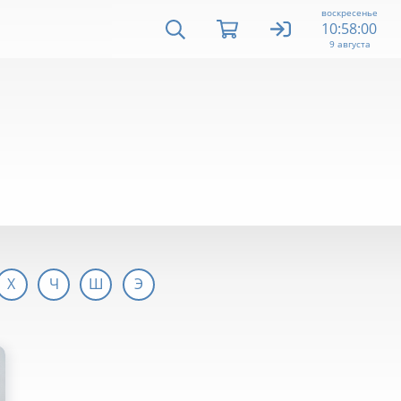
воскресенье
10:58:00
9 августа
Х
Ч
Ш
Э