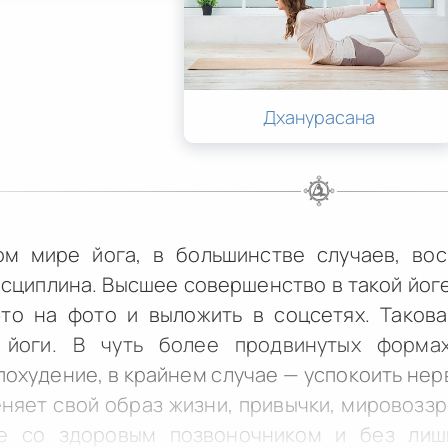
Дханурасана
м мире йога, в большинстве случаев, вос
сциплина. Высшее совершенство в такой йоге 
это на фото и выложить в соцсетях. Таков
 йоги. В чуть более продвинутых форма
похудение, в крайнем случае — успокоить нерв
няет свой образ жизни, привычки, мировоззре
же со здоровым позвоночником и без лиш