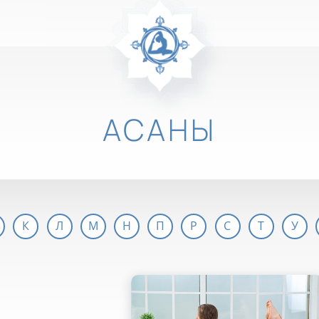
АСАНЫ
К
Л
М
Н
П
Р
С
Т
У