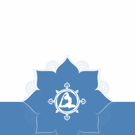
иступить к практике асан, следует рассмот
фективности вашей практики. В первую очер
ело — это одна из наших оболочек, и она 
ое тело, на которое и будет производиться
т к повышению уровня энергетики, которое 
мым результатам. К примеру, если есть к
ожет усилиться вплоть до полной невозможно
мощью асан можно также от этой зависимости
дивидуально, и следует проявлять здравомыс
чтобы асаны не принесли больше вреда, 
ь и не причинить себе вред практикой аса
:
емя для выполнения асан — ранее утро. Эн