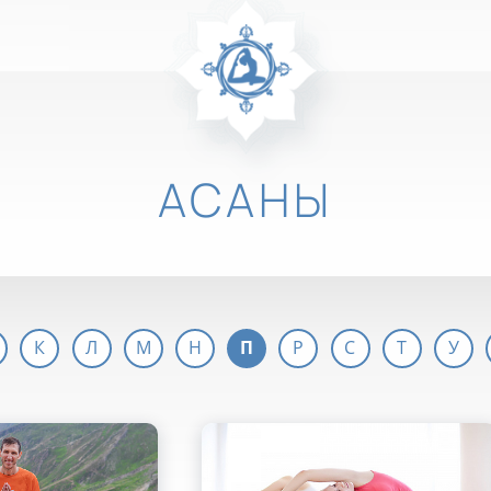
АСАНЫ
К
Л
М
Н
П
Р
С
Т
У