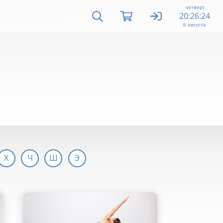
четверг
20:26:25
6 августа
Х
Ч
Ш
Э