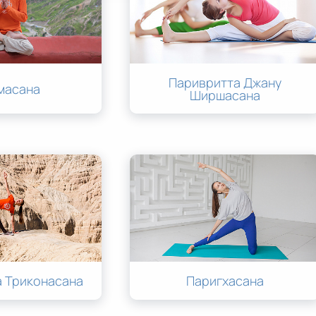
Паривритта Джану
масана
Ширшасана
 Триконасана
Паригхасана