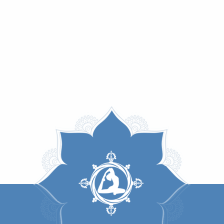
изическое и энергетическое тело. Каким же
сего подойти к практике асан?
основные рекомендации
иступить к практике асан, следует рассмот
фективности вашей практики. В первую очер
ело — это одна из наших оболочек, и она 
ое тело, на которое и будет производиться
т к повышению уровня энергетики, которое 
мым результатам. К примеру, если есть к
ожет усилиться вплоть до полной невозможно
мощью асан можно также от этой зависимости
дивидуально, и следует проявлять здравомыс
чтобы асаны не принесли больше вреда, 