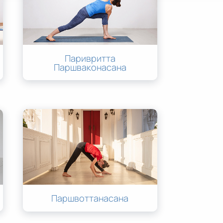
Паривритта
Паршваконасана
Паршвоттанасана