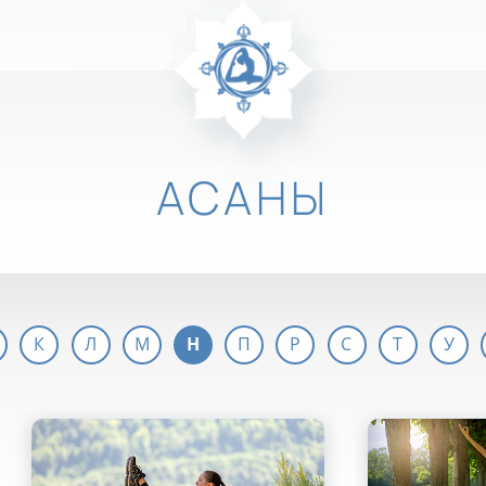
АСАНЫ
К
Л
М
Н
П
Р
С
Т
У