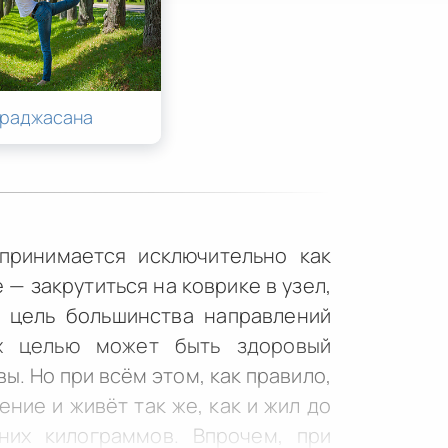
араджасана
принимается исключительно как
— закрутиться на коврике в узел,
а цель большинства направлений
х целью может быть здоровый
ы. Но при всём этом, как правило,
ние и живёт так же, как и жил до
них килограммов. Впрочем, при