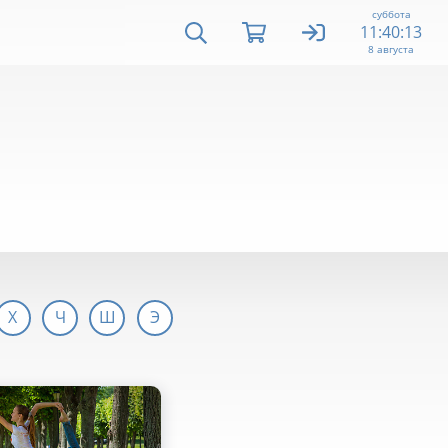
суббота
11:40:13
8 августа
Х
Ч
Ш
Э