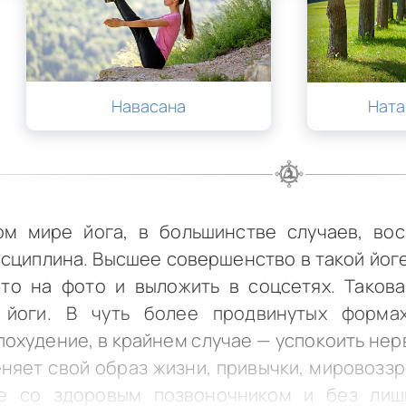
Навасана
Нат
м мире йога, в большинстве случаев, вос
сциплина. Высшее совершенство в такой йоге 
это на фото и выложить в соцсетях. Таков
 йоги. В чуть более продвинутых форма
похудение, в крайнем случае — успокоить нерв
няет свой образ жизни, привычки, мировоззре
же со здоровым позвоночником и без лиш