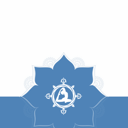
иступить к практике асан, следует рассмот
фективности вашей практики. В первую очер
ело — это одна из наших оболочек, и она 
ое тело, на которое и будет производиться
т к повышению уровня энергетики, которое 
мым результатам. К примеру, если есть к
ожет усилиться вплоть до полной невозможно
мощью асан можно также от этой зависимости
дивидуально, и следует проявлять здравомыс
чтобы асаны не принесли больше вреда, 
ь и не причинить себе вред практикой аса
:
емя для выполнения асан — ранее утро. Эн