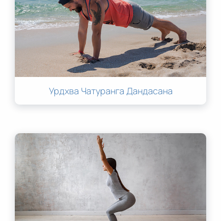
Урдхва Чатуранга Дандасана