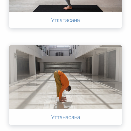
Уткатасана
Уттанасана