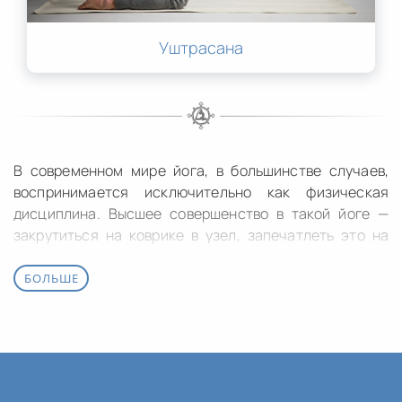
Уштрасана
В современном мире йога, в большинстве случаев,
воспринимается исключительно как физическая
дисциплина. Высшее совершенство в такой йоге —
закрутиться на коврике в узел, запечатлеть это на
фото и выложить в соцсетях. Такова цель большинства
направлений современной йоги. В чуть более
БОЛЬШЕ
продвинутых формах целью может быть здоровый
позвоночник, похудение, в крайнем случае —
успокоить нервы. Но при всём этом, как правило,
человек не меняет свой образ жизни, привычки,
мировоззрение и живёт так же, как и жил до этого. Но