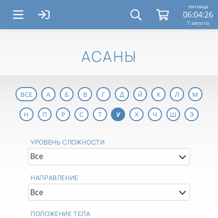
пятница
06:04:26
7 августа
АСАНЫ
ВСЕ
А
Б
В
Г
Д
Й
К
Л
М
Н
П
Р
С
Т
У
Х
Ч
Ш
Э
УРОВЕНЬ СЛОЖНОСТИ
НАПРАВЛЕНИЕ
ПОЛОЖЕНИЕ ТЕЛА