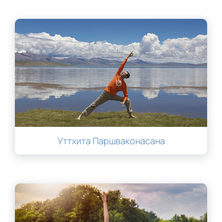
Уттхита Паршваконасана