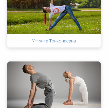
Уттхита Триконасана