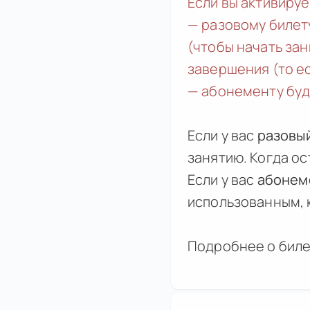
Если вы активиру
— разовому билет
(чтобы начать зан
завершения (то ес
— абонементу буд
Если у вас
разовы
занятию. Когда ос
Если у вас
абонем
использованным, к
Подробнее о биле