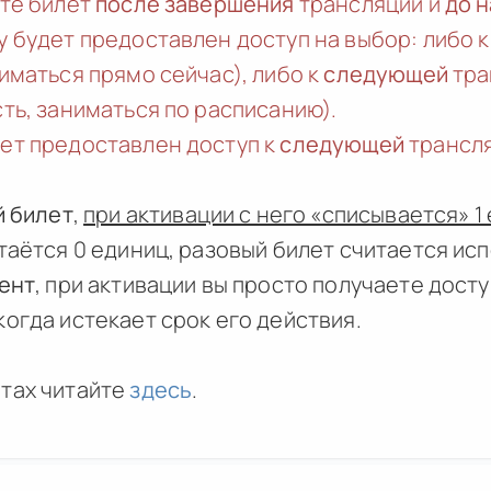
ете билет
после завершения
трансляции и
до 
у будет предоставлен доступ на выбор: либо 
иматься прямо сейчас), либо к
следующей
тра
ть, заниматься по расписанию).
ет предоставлен доступ к
следующей
трансля
й билет
,
при активации с него «списывается» 1
таётся 0 единиц, разовый билет считается ис
ент
, при активации вы просто получаете дост
огда истекает срок его действия.
тах читайте
здесь
.