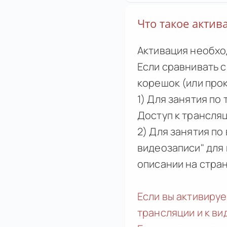
Что такое актив
Активация необхо
Если сравнивать 
корешок (или про
1) Для занятия по
Доступ к трансля
2) Для занятия по
видеозаписи" для 
описании на стра
Если вы активиру
трансляции и к в