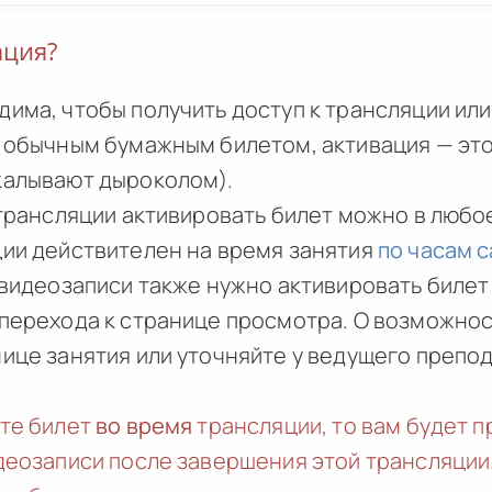
ация?
дима, чтобы получить доступ к трансляции ил
с обычным бумажным билетом, активация — это
калывают дыроколом).
 трансляции активировать билет можно в любо
ции действителен на время занятия
по часам с
 видеозаписи также нужно активировать билет
перехода к странице просмотра. О возможност
нице занятия или уточняйте у ведущего препо
ете билет
во время
трансляции, то вам будет 
идеозаписи после завершения этой трансляции