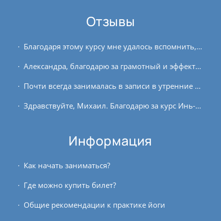
Отзывы
Благодаря этому курсу мне удалось вспомнить, что такое «внутренняя тишина». Была приятно удивлена способностью долгое время находиться в падмасане, было замечательно чувствовать...
Александра, благодарю за грамотный и эффективный курс! Узнала для себя некоторые новые моменты, понравились комплексы асан, направленные на восстановление и расслабление,...
Почти всегда занималась в записи в утренние часы. Заряд бодрости на целый день) Сурью намаскар практикую регулярно, даже когда совсем нет времени - 3 круга в день. Казалось...
Здравствуйте, Михаил. Благодарю за курс Инь-йоги. Очень интересно, познавательно и эффективно. В прошлом году прочитала книгу Пола Грилли «Инь-йога»... и на курсе вновь...
Информация
Как начать заниматься?
Где можно купить билет?
Общие рекомендации к практике йоги