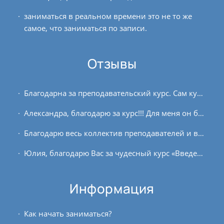
заниматься в реальном времени это не то же
самое, что заниматься по записи.
Отзывы
Благодарна за преподавательский курс. Сам курс очень понравился. Материалы грамотно структурированы, а преподаватели объясняют все доступным языком. Получила удовольствие...
Александра, благодарю за курс!!! Для меня он был значимый не только в плане знаний, которые, конечно, я постараюсь сохранить и практиковать, но и тем, что после перерыва в...
Благодарю весь коллектив преподавателей и всех, кто причастен к организации курса преподавателей йоги. Живу в Хургаде, поэтому проходила обучение онлайн. Полное, чуткое...
Юлия, благодарю Вас за чудесный курс «Введение в йогу». Доступное и подробное изложение материала, прекрасная его подача, Ваша внутренняя включенность в процесс вдохновляют!...
Информация
Как начать заниматься?