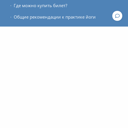
Где можно купить билет?
Общие рекомендации к практике йоги
Расписание занятий
Для кого этот проект?
Контакты
По вопросам работы сайта пишите, пожалуйста, в
техподдержку
.
По вопросам оплаты и оформления билетов
обращайтесь к администратору:
contact@asanaonline.ru
+7 (966) 108-1-108
Пользовательское соглашение