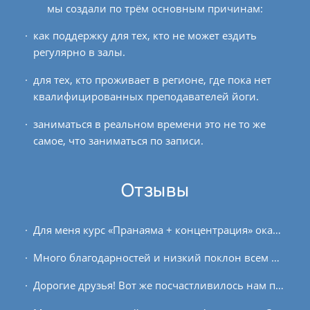
мы создали по трём основным причинам:
как поддержку для тех, кто не может ездить
регулярно в залы.
для тех, кто проживает в регионе, где пока нет
квалифицированных преподавателей йоги.
заниматься в реальном времени это не то же
самое, что заниматься по записи.
Отзывы
Для меня курс «Пранаяма + концентрация» оказался следующим этапом в продвижении на пути йоги. Благодаря этому курсу, я смог подтвердить для себя то, что иду по верному пути....
Много благодарностей и низкий поклон всем причастным к созданию данного курса. Лекции и каждодневные разнообразные практики асан, медитаций и пранаям, от начального до среднего...
Дорогие друзья! Вот же посчастливилось нам повстречать на своём жизненном пути такого Учителя, как Андрей! Огромная благодарность вам, Андрей и вашим единомышленникам за...