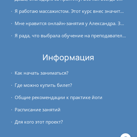
Я работаю массажистом. Этот курс внес значительные коррективы в мою работу. Я стала по-другому смотреть на клиентов. Теперь я понимаю, что кому-то нужно кабинет нагреть и нужны...
Мне нравится онлайн-занятия у Александра. Занимаюсь в записи, так как нахожусь в другом часовом поясе. Раньше (наверное, как и многим) приходилась заниматься по роликам в...
Я рада, что выбрала обучение на преподавателя йоги в клубе Oum.ru. Курс наполнен необходимыми базовыми знаниями для успешной практики, расширил и углубил мои познания о...
Информация
Как начать заниматься?
Где можно купить билет?
Общие рекомендации к практике йоги
Расписание занятий
Для кого этот проект?