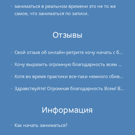
заниматься в реальном времени это не то же
самое, что заниматься по записи.
Отзывы
Свой отзыв об онлайн-ретрите хочу начать с благодарности Андрею и всем преподавателям. Также я благодарю всех участников за совместно сформированное пространство, за поддержку...
Хочу выразить огромную благодарность всем преподавателям, которые вели занятия на курсе. Прошла полугодовой курс онлайн и хочу сказать, что это не просто учёба, это...
Хотя во время практики все-таки немного сбивалось дыхание, визуализация не была слишком чёткой, подробной и «красочной» и как-то сразу переходила в ощущение светящегося...
Здравствуйте! Огромная благодарность Всем! В своём эволюционном пути я ещё на этапе «накопления»: читаю, смотрю, слушаю, не один год и получаю от этого огромное...
Информация
Как начать заниматься?