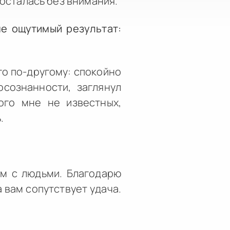
 осталась без внимания.
не ощутимый результат:
го по-другому: спокойно
сознанности, заглянул
ого мне не известных,
.
ом с людьми. Благодарю
а вам сопутствует удача.