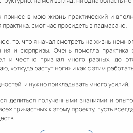
труктурно, на мой взгляд, ни одна область не
н принес в мою жизнь практический и впол
 практика, смог час просидеть в падмасане.
ное, то, что я начал смотреть на жизнь немно
ния и сюрпризы. Очень помогла практика о
ел и честно признал много разных, до эт
аю, «откуда растут ноги» и как с этим работать
ностей, и нужно прикладывать много усилий.
ься делиться полученными знаниями и опыт
сех причастных к этому проекту, пусть всегд
ществ.