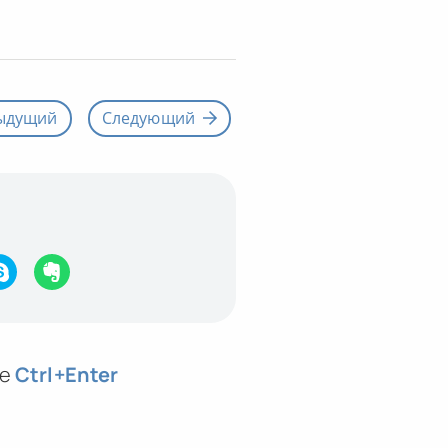
ыдущий
Следующий
те
Ctrl
+Enter