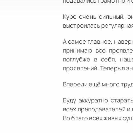
подавались грамотно и с
Курс очень сильный, о
выстроилась регулярная
А самое главное, навер
принимаю все проявле
поглубже в себя, наш
проявлений. Теперь я зн
Впереди ещё много труд
Буду аккуратно старат
всех преподавателей и в
Во благо всех живых су