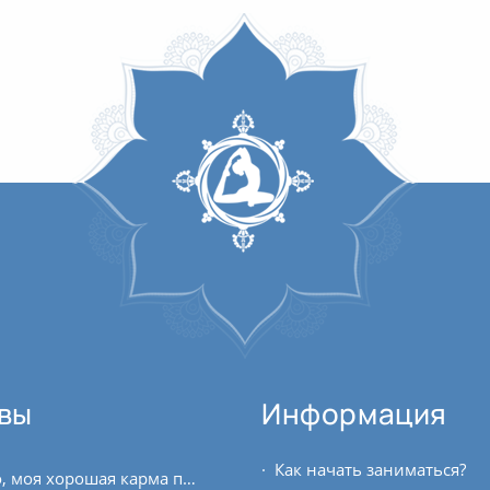
вы
Информация
Как начать заниматься?
Видимо, моя хорошая карма привела меня именно в этот клуб. Много лет я пыталась практиковать йогу то здесь, то там, и нигде не могла найти то место, куда хотелось бы...