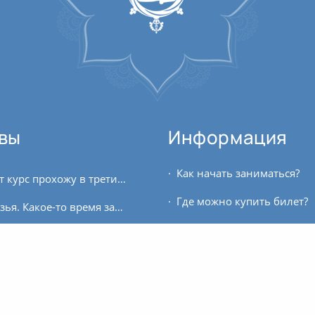
вы
Информация
Как начать заниматься?
Ом! Этот курс прохожу в третий раз. Полагала, что будет всё легче и легче, но по факту третий раз оказался самым трудным. Одна радость — тело сидело смирно и не отвлекало....
Где можно купить билет?
Ом, друзья. Какое-то время занималась концентрацией сама, без учителя. У меня был тонкий опыт знакомства с одним монахом, после которого у меня возникло множество вопросов, а...
Аюрведа — действительно уникальная наука. Я благодарю всех преподавателей курса за передачу очень сокровенных знаний с такой заботой и любовью. Вам удалось донести до...
Расписание занятий
Здравствуйте, благодарю за полученные знания! Считал, что две недели – это очень малый срок для какого-либо обучения, но уже на второй день убедился в обратном. Очень...
Для кого этот проект?