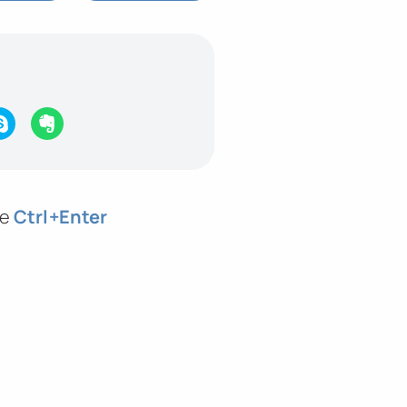
те
Ctrl
+Enter