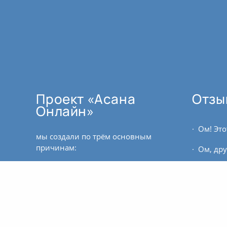
Проект «Асана
Отзы
Онлайн»
мы создали по трём основным
причинам:
как поддержку для тех, кто не
может ездить регулярно в залы.
для тех, кто проживает в
регионе, где пока нет
квалифицированных