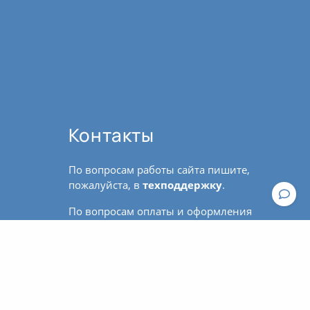
Контакты
По вопросам работы сайта пишите,
пожалуйста, в
техподдержку
.
По вопросам оплаты и оформления
Общие рекомендации к практике йоги
билетов обращайтесь к
администратору:
contact@asanaonline.ru
+7 (966) 108-1-108
Пользовательское соглашение