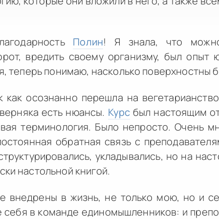
гию, которые они вложили в него, а также вс
благодарность
Полин
! Я знала, что можн
орот, вредить своему организму, был опыт ю
ия, теперь понимаю, насколько поверхностны б
ак как осознанно перешла на вегетарианство
аверняка есть нюансы.
Курс
был настоящим от
овая терминология. Было непросто. Очень м
постоянная обратная связь с преподавателям
структурировались, укладывались, но на на
ски настольной книгой.
 внедрены в жизнь, не только мою, но и се
 себя в команде единомышленников: и препо