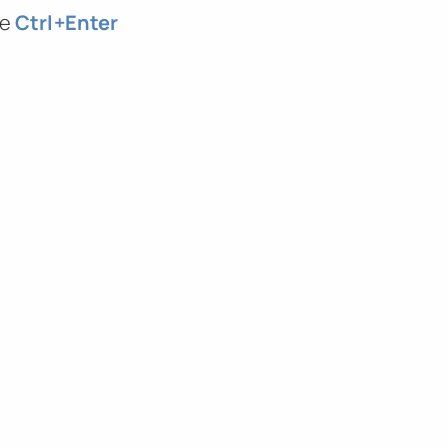
те
Ctrl
+Enter