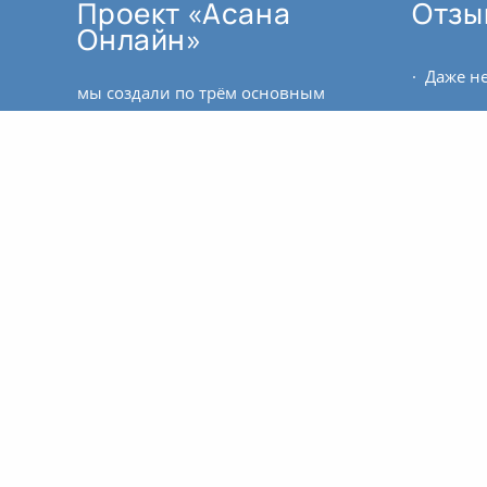
Проект «Асана
Отзы
Онлайн»
мы создали по трём основным
причинам:
как поддержку для тех, кто не
может ездить регулярно в залы.
для тех, кто проживает в
регионе, где пока нет
квалифицированных
преподавателей йоги.
заниматься в реальном
времени это не то же самое, что
заниматься по записи.