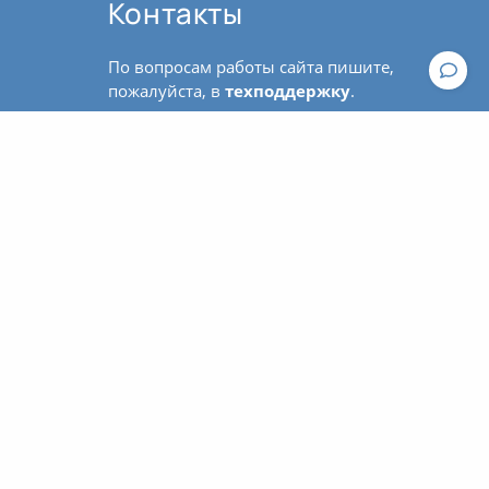
Контакты
По вопросам работы сайта пишите,
пожалуйста, в
техподдержку
.
По вопросам оплаты и оформления
Общие рекомендации к практике йоги
билетов обращайтесь к
администратору:
contact@asanaonline.ru
+7 (966) 108-1-108
Пользовательское соглашение
Политика конфиденциальности