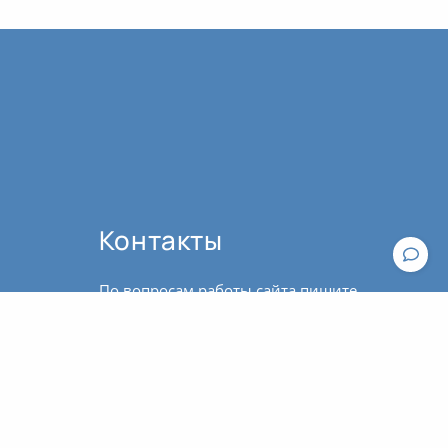
Контакты
По вопросам работы сайта пишите,
пожалуйста, в
техподдержку
.
По вопросам оплаты и оформления
Общие рекомендации к практике йоги
билетов обращайтесь к
администратору:
contact@asanaonline.ru