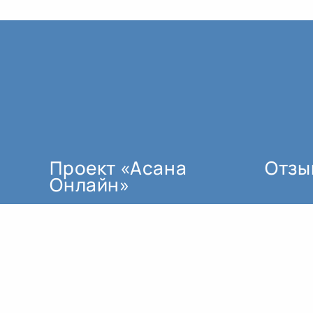
Проект «Асана
Отзы
Онлайн»
мы создали по трём основным
причинам:
как поддержку для тех, кто не
может ездить регулярно в залы.
для тех, кто проживает в