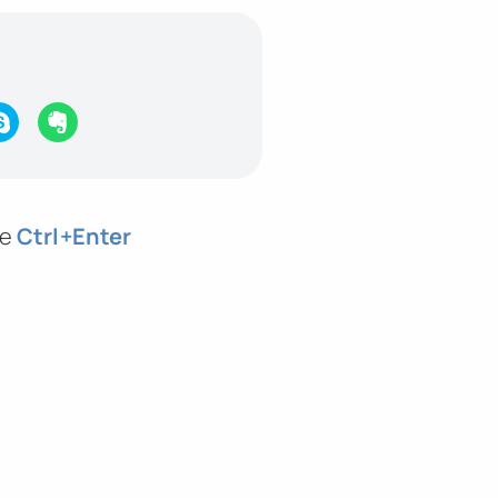
те
Ctrl
+Enter