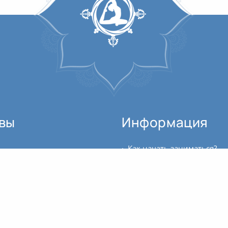
вы
Информация
Как начать заниматься?
Здравствуйте, Саша! Благодарю Вас за совершенно замечательный курс Женской йоги! Для меня он стал значимым на пути развития, т.к. был момент некоторой растерянности: куда и...
Где можно купить билет?
Благодарю всех преподавателей клуба Oum.ru за их деятельность. Есть такое впечатление, что курс выстроен таким образом, что с каждым днём становится всё интереснее и...
Андрей, благодарю вас за этот курс! Он дал возможность приобрести хорошую привычку — медитировать (точнее, концентрироваться). Не всегда получалось уделить этому час. Но теперь...
Расписание занятий
Курс «Аюрведа + йога. Путь здравой жизни» — информативный теоретический курс, дающий основы аюрведы и задающий направление для дальнейшего изучения. Программа курса включает...