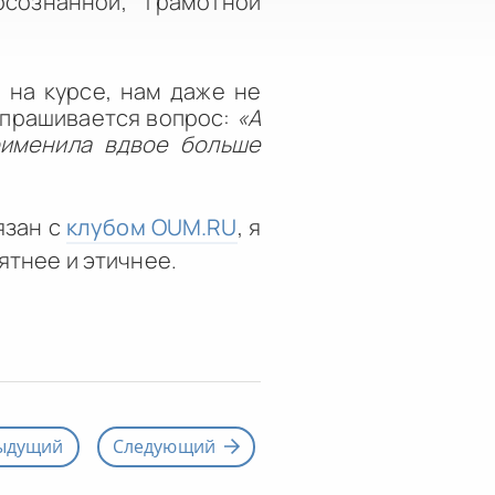
осознанной, грамотной
 на курсе, нам даже не
апрашивается вопрос:
«А
применила вдвое больше
язан с
клубом OUM.RU
, я
ятнее и этичнее.
ыдущий
Следующий