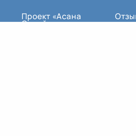
Проект «Асана
Отзы
Онлайн»
мы создали по трём основным
причинам:
как поддержку для тех, кто не
может ездить регулярно в залы.
для тех, кто проживает в
регионе, где пока нет
квалифицированных
преподавателей йоги.
заниматься в реальном
времени это не то же самое, что
заниматься по записи.