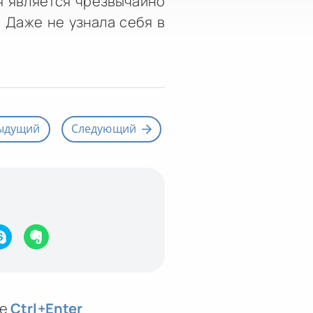
я является чрезвычайно
. Даже не узнала себя в
ыдущий
Следующий
те
Ctrl
+Enter