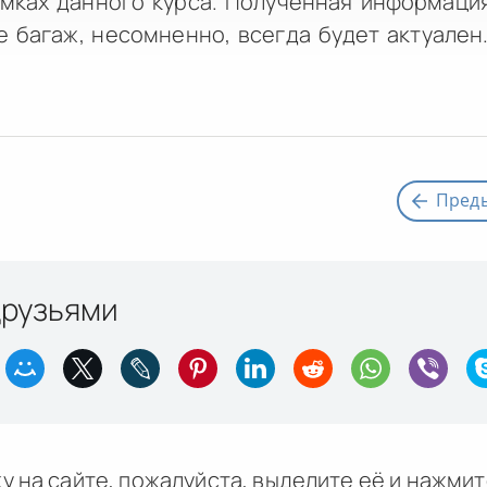
амках данного курса. Полученная информаци
е багаж, несомненно, всегда будет актуален
Пред
друзьями
у на сайте, пожалуйста, выделите её и
нажми