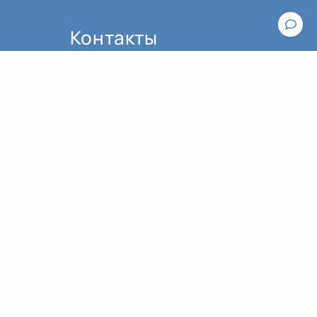
Контакты
По вопросам работы сайта пишите,
пожалуйста, в
техподдержку
.
По вопросам оплаты и оформления
Общие рекомендации к практике йоги
билетов обращайтесь к
администратору:
contact@asanaonline.ru
+7 (966) 108-1-108
Пользовательское соглашение
Политика конфиденциальности