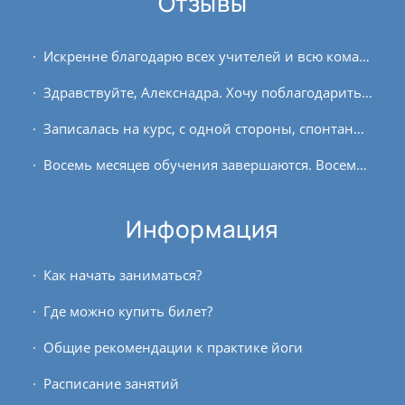
Отзывы
Искренне благодарю всех учителей и всю команду клуба OUM.RU за распространение знаний, за помощь на пути и наставления. С первой лекции я как будто вернулась домой. Я очень...
Здравствуйте, Алекснадра. Хочу поблагодарить Вас за курс йоги для вата-доши на asanaonline.ru. Я обучаюсь на курсах преподавателей йоги и решила, что мне необходимо...
Записалась на курс, с одной стороны, спонтанно, вечером мыла посуду и думала о своём, но вдруг всё бросила и пошла регистрироваться на сайте. С другой стороны, мысли давно...
Восемь месяцев обучения завершаются. Восемь месяцев плодотворной работы, самопознания, развития, пути в глубину совместно с преподавателями OUM.RU. Объем знаний, практических...
Информация
Как начать заниматься?
Где можно купить билет?
Общие рекомендации к практике йоги
Расписание занятий