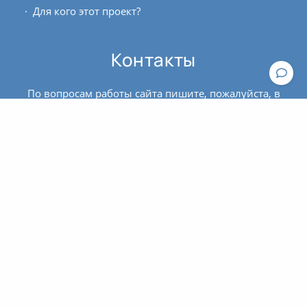
Для кого этот проект?
Контакты
По вопросам работы сайта пишите, пожалуйста, в
техподдержку
.
По вопросам оплаты и оформления билетов
обращайтесь к администратору:
contact@asanaonline.ru
+7 (966) 108-1-108
Пользовательское соглашение
Политика конфиденциальности
© 2016 - 2026 | Клуб йоги
OUM.RU