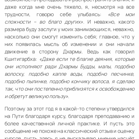
даже когда мне очень тяжело, я, несмотря на все
трудности, говорю себе улыбаясь:
«Все мои
сложности – во благо других»
. И неважно, какого
размера буду заслуги у моих занимающихся, неважно,
насколько они смогут изменить себя; главное, что у
них появилась мысль об изменении и они начали
движение в сторону Дхармы. Ведь как говорил
Кшитигарбха:
«Даже если те благие деяния, которые
они исполняют ради Дхармы Будды, малы, подобно
волоску, подобно капле воды, подобно песчинке,
подобно пылинке, подобно кончику волоса, я сделаю
так, что они постепенно приблизятся к освобождению
и обретут великую пользу»
.
Поэтому за этот год я в какой-то степени утвердился
на Пути благодаря курсу, благодаря преподаванию и
более качественной личной практике. И пусть это
сообщение не похоже на классический отзыв и оценку
курсов, пусть здесь я не высказываю мнение насчёт