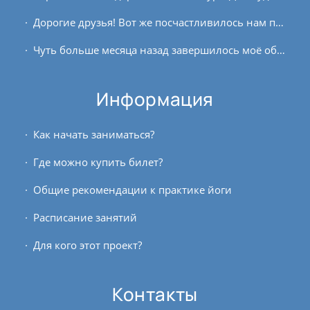
Дорогие друзья! Вот же посчастливилось нам повстречать на своём жизненном пути такого Учителя, как Андрей! Огромная благодарность вам, Андрей и вашим единомышленникам за...
Чуть больше месяца назад завершилось моё обучение на полугодовом онлайн-курсе преподавателей йоги. Это были довольно насыщенные на изменения полгода, как в отношении...
Информация
Как начать заниматься?
Где можно купить билет?
Общие рекомендации к практике йоги
Расписание занятий
Для кого этот проект?
Контакты