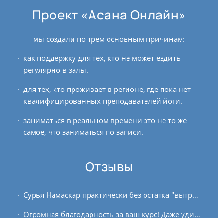
Проект «Асана Онлайн»
мы создали по трём основным причинам:
как поддержку для тех, кто не может ездить
регулярно в залы.
для тех, кто проживает в регионе, где пока нет
квалифицированных преподавателей йоги.
заниматься в реальном времени это не то же
самое, что заниматься по записи.
Отзывы
Сурья Намаскар практически без остатка "вытряхнул" из головы всякую ерунду, а тело и дыхание привел в максимально свободное, чистое и простое состояние. В виньясе из...
Огромная благодарность за ваш курс! Даже удивительно странно, как быстро он закончился, и дальше не будет драйва обучения, когда необходимо просматривать лекции, обдумывать...