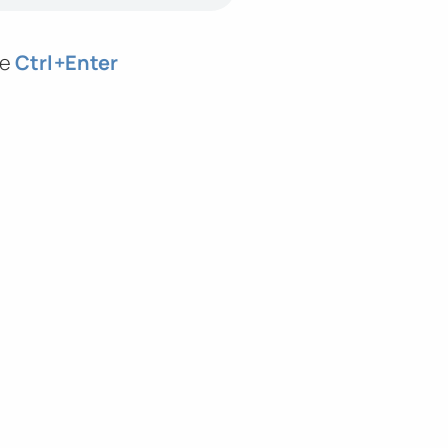
те
Ctrl
+Enter