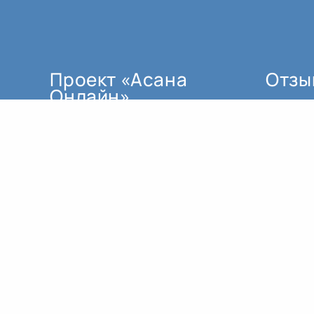
Проект «Асана
Отзы
Онлайн»
мы создали по трём основным
причинам:
как поддержку для тех, кто не
может ездить регулярно в залы.
для тех, кто проживает в
регионе, где пока нет
квалифицированных
преподавателей йоги.
заниматься в реальном
времени это не то же самое, что