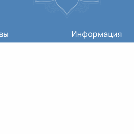
вы
Информация
Как начать заниматься?
Всем доброго дня! Благодарю Андрея и всех преподавателей за возможность пройти ретрит онлайн. Это очень ценно, — когда живёшь в другой стране и нет возможности приехать. Также...
Где можно купить билет?
Благодарю Андрея и всю группу за этот курс! Прекрасный проект, который позволяет людям из разных городов и даже стран вместе практиковать, поддерживать и вдохновлять друг друга!...
Почувствовать результат от практики, заявленный в описании курса, удалось. С каждым разом курс помогает глубже познать себя. Впечатлило ощущение, что в дыхании находятся эмоции, и...
Расписание занятий
Прохожу курс уже в 4 раз, первые два раза были какие-то острые, заметные «тонкие опыты», меня, так скажем, знакомили с этой техникой. В третий раз было очень тяжело, видимо, была...
Для кого этот проект?