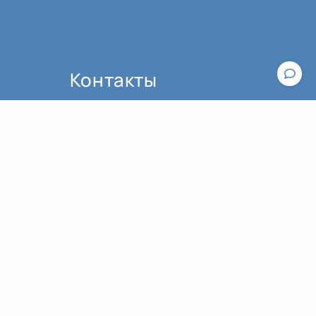
Контакты
По вопросам работы сайта пишите,
пожалуйста, в
техподдержку
.
По вопросам оплаты и оформления
Общие рекомендации к практике йоги
билетов обращайтесь к
администратору:
contact@asanaonline.ru
+7 (966) 108-1-108
Пользовательское соглашение
Политика конфиденциальности