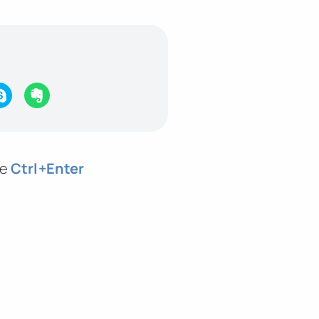
те
Ctrl
+Enter