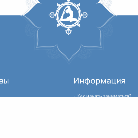
вы
Информация
Как начать заниматься?
Благодарю за начало духовного странствия. Всем рекомендовала бы пройти этот курс. Это настоящий институт йоги. Благодарность всем учителям за знакомство с фундаментальными...
Где можно купить билет?
Доброго дня всем. Меня зовут Евгений Васильев, я прошел обучение на курсе преподавателей йоги онлайн в 2023-2024 гг. Выражаю огромную благодарность всем...
Благодарю за практику! Замечательный комплекс. Удалось более глубже уйти в некоторых асанах за счёт расслабления. На беспокойный ум также оказывает воздействие! Ом.
Расписание занятий
Тема питания меня всегда очень интересовала, но в то же время мне очень сложно даются темы по медицине, биологии и (био)химии. На курсе я смогла получить все знания в...