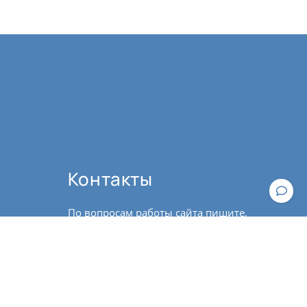
Контакты
По вопросам работы сайта пишите,
пожалуйста, в
техподдержку
.
По вопросам оплаты и оформления
Общие рекомендации к практике йоги
билетов обращайтесь к
администратору: