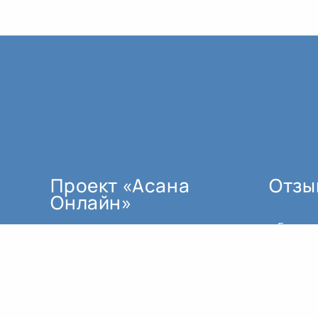
Проект «Асана
Отзы
Онлайн»
мы создали по трём основным
причинам:
как поддержку для тех, кто не
может ездить регулярно в залы.