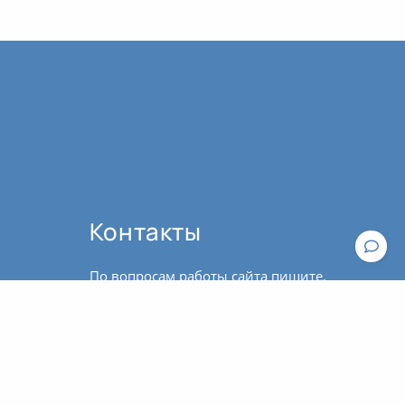
Контакты
По вопросам работы сайта пишите,
пожалуйста, в
техподдержку
.
По вопросам оплаты и оформления
Общие рекомендации к практике йоги
билетов обращайтесь к
администратору:
contact@asanaonline.ru