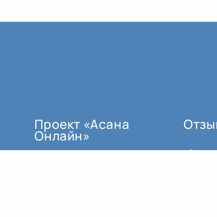
Проект «Асана
Отзы
Онлайн»
мы создали по трём основным
причинам:
как поддержку для тех, кто не
может ездить регулярно в залы.