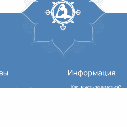
вы
Информация
Как начать заниматься?
Замечательный курс! Рекомендую всем, кто только начал или хочет продолжить изучение Аюрведы, кто задаёт себе вопросы о связи человека с окружающим его пространством, кого не...
Где можно купить билет?
Здравствуйте. Хочу поделиться своими впечатлениями о пройденных 9 занятиях курса. Это мой первый опыт занятий онлайн с группой. Результат от практики ощутимый, его невозможно...
Саша, добрый день! Большая благодарность за курс! Не зря я на него так хотела попасть. Занятия прохожу по второму разу, слышу то, что пропускалось ранее, более глубоко...
Расписание занятий
Это уже второй курс, который я прохожу. Для меня целью этого курса было удержаться в практике медитации и создать стабильную мотивацию (привычку) к самостоятельному продолжению....