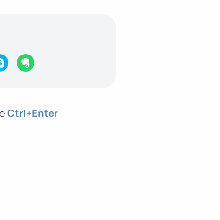
те
Ctrl
+Enter