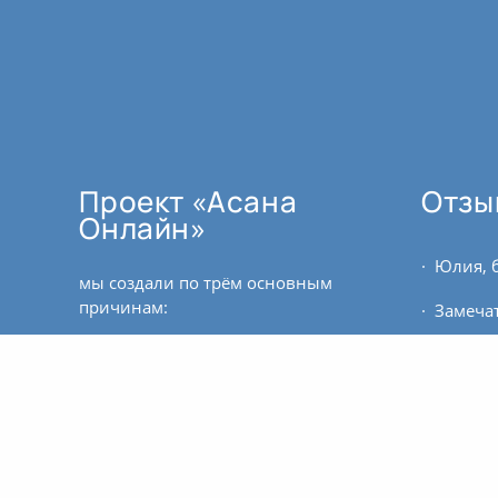
Проект «Асана
Отзы
Онлайн»
мы создали по трём основным
причинам:
как поддержку для тех, кто не
может ездить регулярно в залы.
для тех, кто проживает в
регионе, где пока нет
квалифицированных