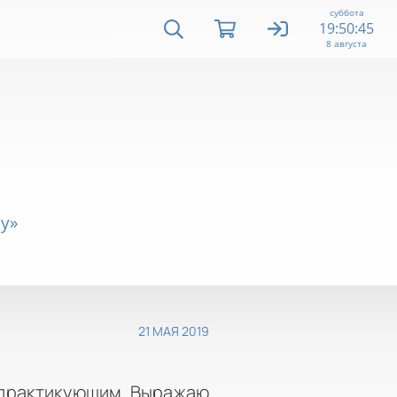
суббота
19:50:46
8 августа
у»
21 МАЯ 2019
 практикующим. Выражаю