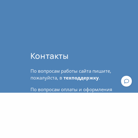
Контакты
По вопросам работы сайта пишите,
пожалуйста, в
техподдержку
.
По вопросам оплаты и оформления
Общие рекомендации к практике йоги
билетов обращайтесь к
администратору:
contact@asanaonline.ru
+7 (966) 108-1-108
Пользовательское соглашение