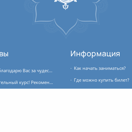
вы
Информация
Как начать заниматься?
Юлия, благодарю Вас за чудесный курс «Введение в йогу». Доступное и подробное изложение материала, прекрасная его подача, Ваша внутренняя включенность в процесс вдохновляют!...
Где можно купить билет?
Замечательный курс! Рекомендую всем, кто только начал или хочет продолжить изучение Аюрведы, кто задаёт себе вопросы о связи человека с окружающим его пространством, кого не...
Полиночка, благодарю Вас и всех преподавателей курса за знания и теплоту, с которой вы организовали для нас учебный процесс. Это новый виток осознанной жизни в помощь себе и...
Расписание занятий
Благодарю Андрея за практику! Прохожу уже второй курс. Когда подписывалась, думала, ну что может быть проще сидеть и концентрироваться, но моя уверенность была рассеяна на первом...
Для кого этот проект?