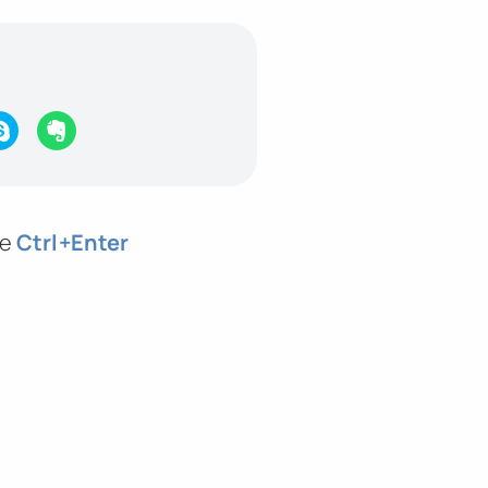
те
Ctrl
+Enter