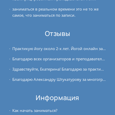
заниматься в реальном времени это не то же
самое, что заниматься по записи.
Отзывы
Практикую йогу около 2-х лет. Йогой онлайн занимаюсь с начала проекта, брала разовые занятия у разных преподавателей в декабре 2016 г., сейчас взяла абонемент на вечерние...
Благодарю всех организаторов и преподавателей курса «Аюрведа + йога». В течение курса я получила много полезной и актуальной на сегодняшний день информации, а также ответы на...
Здравствуйте, Екатерина! Благодарю за практику! С Вами занятия проходит очень спокойно, сконцентрировано и сфокусировано внутрь. Спасибо, что регулярно...
Благодарю Александру Штукатурову за многогранные знания о технике и стадиях медитации на вдохновляющих и мотивирующих занятиях «Час медитации». Она удивительно доступно для...
Информация
Как начать заниматься?