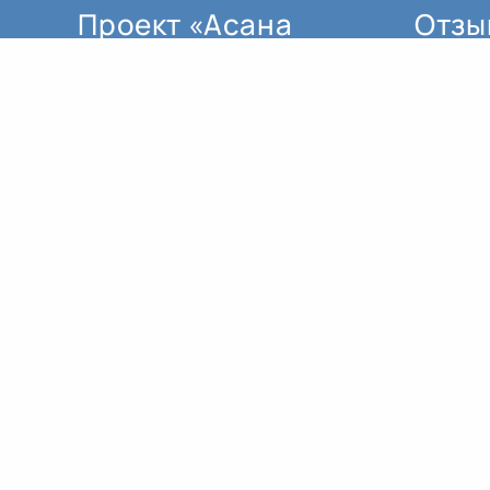
Проект «Асана
Отзы
Онлайн»
мы создали по трём основным
причинам:
как поддержку для тех, кто не
может ездить регулярно в залы.
для тех, кто проживает в
регионе, где пока нет
квалифицированных
преподавателей йоги.
заниматься в реальном
времени это не то же самое, что
заниматься по записи.