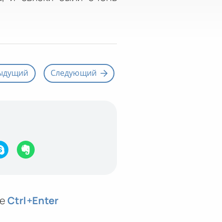
ыдущий
Следующий
те
Ctrl
+Enter