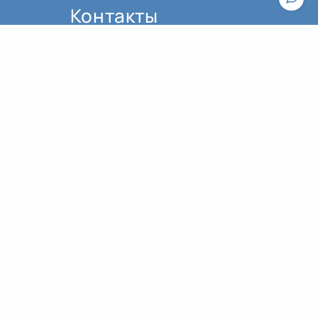
Контакты
По вопросам работы сайта пишите,
пожалуйста, в
техподдержку
.
По вопросам оплаты и оформления
Общие рекомендации к практике йоги
билетов обращайтесь к
администратору:
contact@asanaonline.ru
+7 (966) 108-1-108
Пользовательское соглашение
Политика конфиденциальности