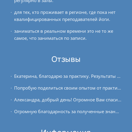
регулярно в залы.
для тех, кто проживает в регионе, где пока нет
квалифицированных преподавателей йоги.
заниматься в реальном времени это не то же
самое, что заниматься по записи.
Отзывы
Екатерина, благодарю за практику. Результаты курса «Укрепление тела и развитие выносливости» меня даже немного удивили. Сначала скептически отнеслась к тому, что за месяц можно...
Попробую поделиться своим опытом от практики. Первый раз принимала участие в этом проекте. Вначале были проблемы с концентрацией, первые занятия интенсивно лились слезы из...
Александра, добрый день! Огромное Вам спасибо за курс! Присоединяюсь к нижесказанным отзывам, что поначалу мне было сложно, что всё медленно, и казалось, что мало делаем. Но...
Огромную благодарность за полученные знания хочу выразить всем учителям и организаторам курса. Я давно интересовалась аюрведой, и, идя на этот курс, просто хотела получить...