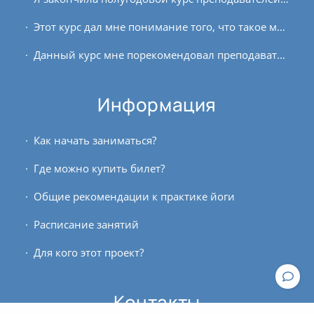
Этот курс дал мне понимание того, что такое медитация и насколько она важна и необходима мне регулярно. На первом занятии было преодоление физического дискомфорта, и пришлось...
Данный курс мне порекомендовал преподаватель йоги, к которому я ходил на практику. Я обратился, и мне сразу ответили. Сразу хочу отметить гибкие условия оплаты. Правда то,...
Информация
Как начать заниматься?
Где можно купить билет?
Общие рекомендации к практике йоги
Расписание занятий
Для кого этот проект?
Контакты