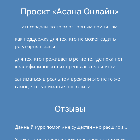
Проект «Асана Онлайн»
мы создали по трём основным причинам:
как поддержку для тех, кто не может ездить
регулярно в залы.
для тех, кто проживает в регионе, где пока нет
квалифицированных преподавателей йоги.
заниматься в реальном времени это не то же
самое, что заниматься по записи.
Отзывы
Данный курс помог мне существенно расширить понимание того, как устроена и функционирует не только природа человека, но и вся природа в целом, что позволило мне получить...
Я закончила полугодовой курс преподавателей йоги в мае 2019 года, была при этом в ожидании малыша и обещала написать и направить вам отзыв о том, как в состоянии беременности...