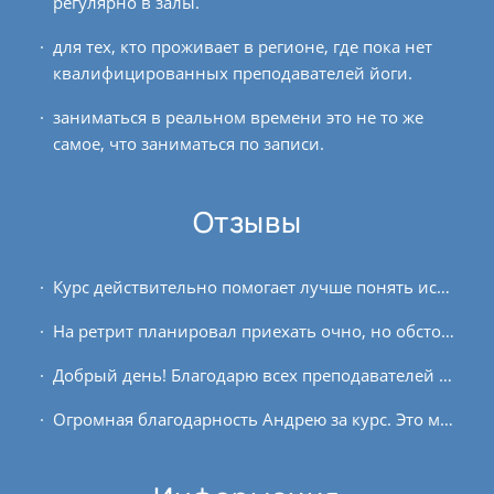
регулярно в залы.
для тех, кто проживает в регионе, где пока нет
квалифицированных преподавателей йоги.
заниматься в реальном времени это не то же
самое, что заниматься по записи.
Отзывы
Курс действительно помогает лучше понять истинного себя. Больше всего впечатлило, что после первого же занятия возникло ощущение внутренней тишины. Тревоги повседневной жизни...
На ретрит планировал приехать очно, но обстоятельства внесли коррективы. В прошлом году уже проходил онлайн, поэтому на этот решился сразу. Необычным сюрпризом было то, что...
Добрый день! Благодарю всех преподавателей за курс медитации! Жаль, что не могу часто встречаться с представителями клуба в Москве. Понравились занятия хатха-йоги. Я...
Огромная благодарность Андрею за курс. Это мой 2-й раз, когда я прохожу данный курс. Во второй раз мне было сложнее, чем в первый, в марте. Но зато результат в этот раз...