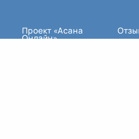
Проект «Асана
Отзы
Онлайн»
мы создали по трём основным
причинам:
как поддержку для тех, кто не
может ездить регулярно в залы.
для тех, кто проживает в
регионе, где пока нет
квалифицированных
преподавателей йоги.
заниматься в реальном
времени это не то же самое, что