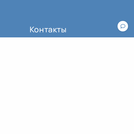
Контакты
По вопросам работы сайта пишите,
пожалуйста, в
техподдержку
.
По вопросам оплаты и оформления
Общие рекомендации к практике йоги
билетов обращайтесь к
администратору:
contact@asanaonline.ru
+7 (966) 108-1-108
Пользовательское соглашение
Политика конфиденциальности