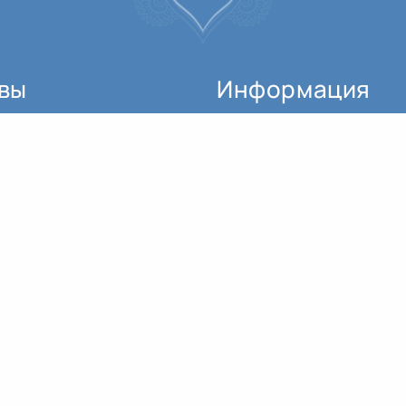
вы
Информация
Как начать заниматься?
Александра, благодарю за практику! Благодарю за ваши лекции, за поддержку. Несомненно, практика медитации и темы, над которыми есть возможность размышлять, служат...
Где можно купить билет?
Александра, была у Вас на занятиях «Час медитации». Хочу Вас поблагодарить за то, что делитесь такими ценными знаниями! Прекрасно облекаете смыслы в словесную форму, очень...
Александра, благодарю за курс, мне было очень интересно. Интересно познавать саму себя, слушая, на что обращать внимание. Знаю теперь, как эффективнее работать над собой, что...
Расписание занятий
Вот и подошло к концу наше обучение на «Курсах для преподавателей йоги 2019-2020» от OUM.RU. Курсы OUM.ru —это настоящее погружение в суть йоги, после которого вы уже никогда не...
Для кого этот проект?