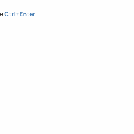
те
Ctrl
+Enter