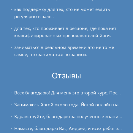
как поддержку для тех, кто не может ездить
регулярно в залы.
для тех, кто проживает в регионе, где пока нет
квалифицированных преподавателей йоги.
заниматься в реальном времени это не то же
самое, что заниматься по записи.
Отзывы
Всех благодарю! Для меня это второй курс. После перерыва в практике, приятно удивило, что мой уровень сохранился. Сегодня сиделось хорошо, концентрация тоже получилась, дыхание...
Занимаюсь йогой около года. Йогой онлайн начал заниматься с ноября 2016. По моим ощущениям, занятия онлайн эффективнее. Занимаясь онлайн, гораздо легче расстелить коврик, больше...
Здравствуйте, благодарю за полученные знания! Считал, что две недели – это очень малый срок для какого-либо обучения, но уже на второй день убедился в обратном. Очень...
Намасте, благодарю Вас, Андрей, и всех ребят за практику! Это уже второй курс «Пранаяма, и медитация». Ещё раз отмечу: практики совместно с группой онлайн проходят...