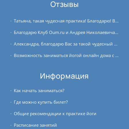
Отзывы
Татьяна, такая чудесная практика! Благодарю! Ваша подача очень лёгкая и понятная! В теле и уме умиротворение и радость.
Благодарю Клуб Oum.ru и Андрея Николаевича Вербу за создание такого замечательного учебного центра и онлайн-курсов. Благодаря онлайн-курсам мне получилось совместить обучение...
Александра, благодарю Вас за такой чудесный курс. Очень неожиданно для себя открыла новый подход к практикам для своей конституции. Много нюансов, особенно в отстройке асан,...
Возможность заниматься йогой онлайн дома с преподавателями – это бесценно и намного легче, чем когда нужно куда-то ехать. Очень благодарю клуб oum.ru за то, что создали такой...
Информация
Как начать заниматься?
Где можно купить билет?
Общие рекомендации к практике йоги
Расписание занятий