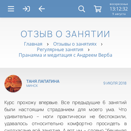
воскресенье
13:12:32
9 августа
ОТЗЫВ О ЗАНЯТИИ
Главная
Отзывы о занятиях
Регулярные занятия
Пранаяма и медитация с Андреем Верба
ТАНЯ ЛАПАТИНА
9 ИЮЛЯ 2018
МИНСК
Курс прохожу впервые. Все предыдущие 6 занятий
были настоящим страданием для моего ума. Что
удивительно – ноги практически не беспокоили,
удавалось относительно комфортно просидеть в
сиддхасане всё занятие. А вот ум – словно "бешеная