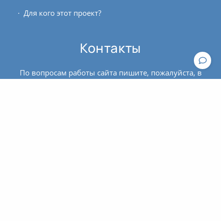
Для кого этот проект?
Контакты
По вопросам работы сайта пишите, пожалуйста, в
техподдержку
.
По вопросам оплаты и оформления билетов
обращайтесь к администратору:
contact@asanaonline.ru
+7 (966) 108-1-108
Пользовательское соглашение
Политика конфиденциальности
© 2016 - 2026 | Клуб йоги
OUM.RU