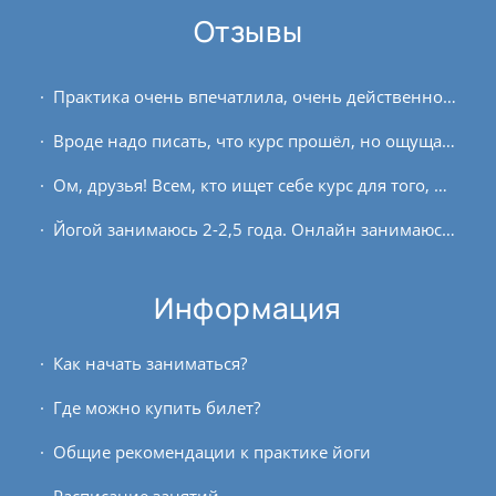
Отзывы
Практика очень впечатлила, очень действенно. Немного необычно было вращение туловища, как-то не совсем получилось, когда мы обнимаем себя за плечи захватывая область...
Вроде надо писать, что курс прошёл, но ощущаю, что он продолжается… Я не занимаюсь асанами и на таком курсе в первый раз... Ноги, спина, дыхание, концентрация — всё было...
Ом, друзья! Всем, кто ищет себе курс для того, чтобы заложить основы йоги и получить ценные знания, я рекомендую преподавательский курс клуба OUM.RU. Эти полгода пролетели...
Йогой занимаюсь 2-2,5 года. Онлайн занимаюсь 2 месяца. Живу в небольшом городке, поэтому сайт «Aasanaonline» для меня находка))), очень удобно... Безусловно, обычные занятия...
Информация
Как начать заниматься?
Где можно купить билет?
Общие рекомендации к практике йоги