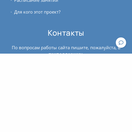
Расписание занятий
Для кого этот проект?
Контакты
По вопросам работы сайта пишите, пожалуйста, в
техподдержку
.
По вопросам оплаты и оформления билетов
обращайтесь к администратору:
contact@asanaonline.ru
+7 (966) 108-1-108
Пользовательское соглашение
Политика конфиденциальности
© 2016 - 2026 | Клуб йоги
OUM.RU