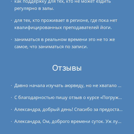
как поддержку для тех, кто не может ездить
регулярно в залы.
для тех, кто проживает в регионе, где пока нет
квалифицированных преподавателей йоги.
заниматься в реальном времени это не то же
самое, что заниматься по записи.
Отзывы
Давно начала изучать аюрведу, но не хватало систематичности. Поэтому очень рада, что появился такой курс. На мой взгляд, это хорошие базовые знания, которые, наконец, начинают...
С благодарностью пишу отзыв о курсе «Погружение в пранаяму». Для меня этот курс стал средством систематизации информации в области пранаямы в частности и йоги в целом, которую я...
Александра, добрый день! Спасибо за предоставленные ссылки и время повторить курс. Была возможность пройти все занятия еще раз без спешки и ощутить результат. Этот курс...
Александра, Ом, доброго времени суток. Уж лучше поздно, чем никогда, мой отзыв о курсе по женской йоге летит к вам. Так интересно случилось, что за день до начала курса...