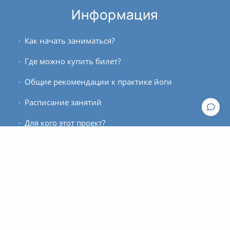
Информация
Как начать заниматься?
Где можно купить билет?
Общие рекомендации к практике йоги
Расписание занятий
Для кого этот проект?
Контакты
По вопросам работы сайта пишите, пожалуйста, в
техподдержку
.
По вопросам оплаты и оформления билетов
обращайтесь к администратору: