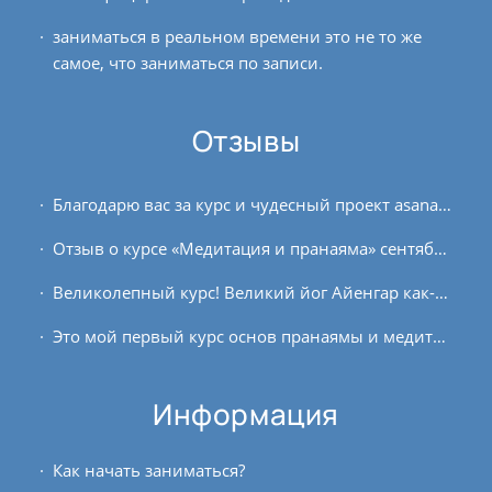
заниматься в реальном времени это не то же
самое, что заниматься по записи.
Отзывы
Благодарю вас за курс и чудесный проект asanaonline.ru. Это мой второй курс «Пранаямы и медитации», и я надеюсь, не последний. Первый курс начинала с большими ожиданиями и тягой к...
Отзыв о курсе «Медитация и пранаяма» сентябрь-октябрь 2017 (№2). Большую ценность этих занятий я увидела в том, что они помогают мне сформировать привычку заниматься дома. Порой...
Великолепный курс! Великий йог Айенгар как-то сказал, что после 60 обычно делают только пранаяму (но сам он делал и хатху). В этом что-то есть. Подтверждаю на своем опыте – 1,5...
Это мой первый курс основ пранаямы и медитации. Йогой заинтересовалась около года назад (благодаря клубу OUM.RU), тогда же начала переходить на вегетарианское питание. Несколько...
Информация
Как начать заниматься?