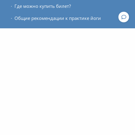
Где можно купить билет?
Общие рекомендации к практике йоги
Расписание занятий
Для кого этот проект?
Контакты
По вопросам работы сайта пишите, пожалуйста, в
техподдержку
.
По вопросам оплаты и оформления билетов
обращайтесь к администратору:
contact@asanaonline.ru
+7 (966) 108-1-108
Пользовательское соглашение