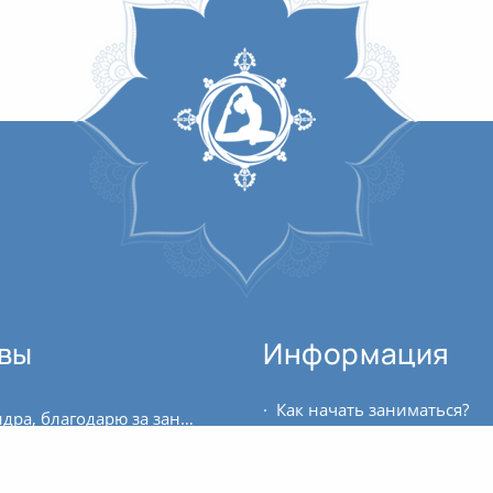
вы
Информация
Как начать заниматься?
Александра, благодарю за занятия, благодарю за учебный год. Великое благо учиться у Вас, всё по сути – каждая лекция, каждая практика. Благодарю за всё, за слова и наставления,...
Где можно купить билет?
Александра очень понятно проговаривает особенности отстройки положений. Тембром речи создает умиротворяющую и одновременно рабочую атмосферу. Темы занятий соотносятся с основными...