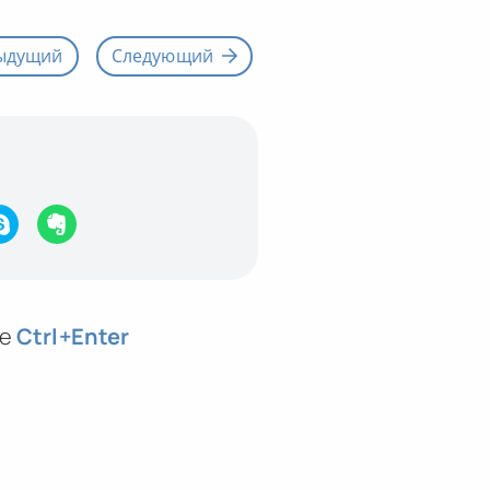
ыдущий
Следующий
те
Ctrl
+Enter