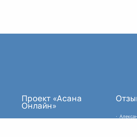
Проект «Асана
Отзы
Онлайн»
мы создали по трём основным
причинам: