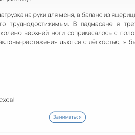
грузка на руки для меня, в баланс из ящериц
то труднодостижимым. В падмасане я тре
колено верхней ноги соприкасалось с поло
аклоны-растяжения даются с лёгкостью, я бы
ехов!
Заниматься