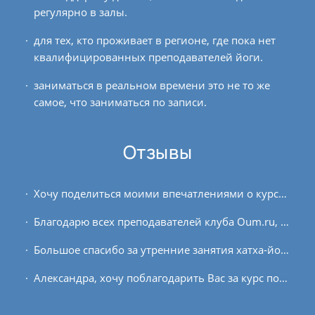
регулярно в залы.
для тех, кто проживает в регионе, где пока нет
квалифицированных преподавателей йоги.
заниматься в реальном времени это не то же
самое, что заниматься по записи.
Отзывы
Хочу поделиться моими впечатлениями о курсе «Пранаяма и медитация для начинающих». Несколько лет виртуально знакома с клубом OUM.RU, очень мне нравится его деятельность, и есть...
Благодарю всех преподавателей клуба Oum.ru, это невероятное погружение в мир знаний и осознанных людей, участвующих в созидательной деятельности. Обучающий курс «Погружение в...
Большое спасибо за утренние занятия хатха-йогой. Благодаря регулярным практикам эффект не заставил себя ждать:) Когда уже примерно знаешь последовательность асан, сколько...
Александра, хочу поблагодарить Вас за курс по йоге для вата-доши. Поскольку я взяла из него много очень важного и ценного, не только для своей личной практики, но и для своего...