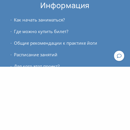
Информация
Как начать заниматься?
Где можно купить билет?
Общие рекомендации к практике йоги
Расписание занятий
Для кого этот проект?
Контакты
По вопросам работы сайта пишите, пожалуйста, в
техподдержку
.
По вопросам оплаты и оформления билетов
обращайтесь к администратору: