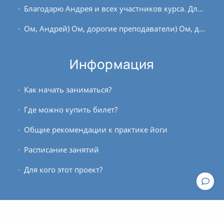
Благодарю Андрея и всех участников курса. Для меня это был новый опыт. На курс пришла, надеясь получить контроль над эмоциями. Первые два занятия дались тяжело. После них было...
Ом, Андрей) Ом, дорогие преподаватели) Ом, дорогие участники) Это мой третий подход (два очных), было намерение пройти курс по Гоенко, но волею кармы проходила курс (как и...
Информация
Как начать заниматься?
Где можно купить билет?
Общие рекомендации к практике йоги
Расписание занятий
Для кого этот проект?
Контакты