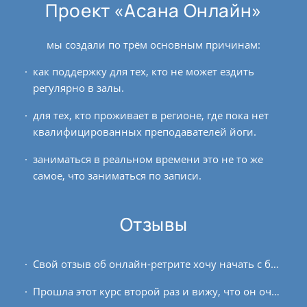
Проект «Асана Онлайн»
мы создали по трём основным причинам:
как поддержку для тех, кто не может ездить
регулярно в залы.
для тех, кто проживает в регионе, где пока нет
квалифицированных преподавателей йоги.
заниматься в реальном времени это не то же
самое, что заниматься по записи.
Отзывы
Свой отзыв об онлайн-ретрите хочу начать с благодарности Андрею и всем преподавателям. Также я благодарю всех участников за совместно сформированное пространство, за поддержку...
Прошла этот курс второй раз и вижу, что он очень нужен нам, женщинам, не все могут сами собрать такой материал. У нас много блоков, и их надо убирать, а вот как, можно узнать вот...