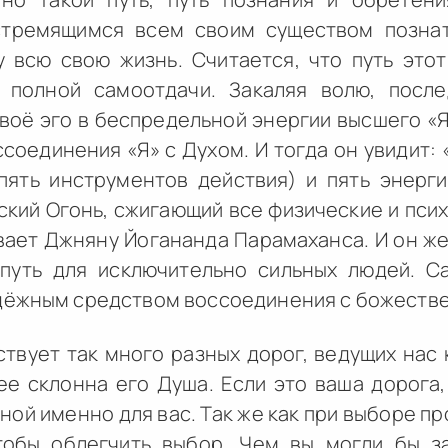
стремящимся всем своим существом позна
у всю свою жизнь. Считается, что путь это
 полной самоотдачи. Закаляя волю, посл
воё эго в беспредельной энергии высшего «Я»
соединения «Я» с Духом. И тогда он увидит: «
пять инструментов действия) и пять энерг
кий Огонь, сжигающий все физические и пси
вает Джняну Йогананда Парамаханса. И он же
путь для исключительно сильных людей. С
дёжным средством воссоединения с божеств
твует так много разных дорог, ведущих нас
ее склонна его Душа. Если это ваша дорога
ной именно для вас. Так же как при выборе пр
чтобы облегчить выбор. Чем вы могли бы з