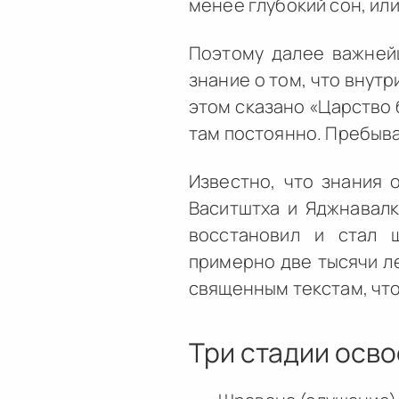
менее глубокий сон, ил
Поэтому далее важнейш
знание о том, что внутр
этом сказано «Царство 
там постоянно. Пребыва
Известно, что знания 
Васитштха и Яджнавалк
восстановил и стал ш
примерно две тысячи ле
священным текстам, что
Три стадии осв