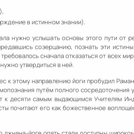
,
),
рждение в истинном знании).
чала нужно услышать основы этого пути от р
предавшись созерцанию, познать эти истин
, требовалось сначала отказаться от всех ми
 нужно утвердиться в ней.
ес к этому направлению йоги пробудил Раман
мопознания путём полного сосредоточения ум
т к десяти самым выдающимся Учителям Ин
сты почитают его как божественное воплоще
о джняна-йоге опять стали доступны широко