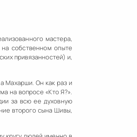
еализованного мастера,
ы на собственном опыте
рских привязанностей) и,
а Махарши. Он как раз и
а на вопросе «Кто Я?».
дии за всю ее духовную
ние второго сына Шивы,
му кругу людей именно в