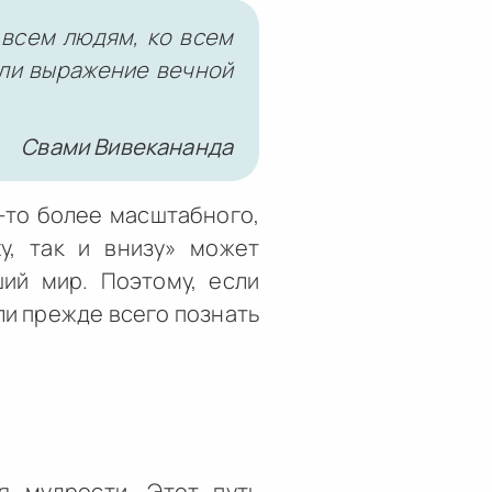
 всем людям, ко всем
 ли выражение вечной
Свами Вивекананда
о-то более масштабного,
у, так и внизу» может
ший мир. Поэтому, если
ли прежде всего познать
я мудрости. Этот путь