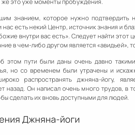
и же это уже моменты пробуждения.
им знанием, которое нужно подтвердить н
и нас есть некий Центр, источник знания и бл
божие внутри вас есть». Следует найти этот ц
ние в чем-либо другом является «авидьей», т
об этом пути были даны очень давно такими
ья, но со временем были утрачены и искаж
ироко распространять джняна-йогу, явл
т назад. Он написал очень много трудов, в 
бы сделать их вновь доступными для людей.
оения Джняна-йоги