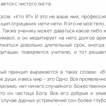
ается с чистого листа.
сов: «Кто Я?» И это не ваше имя, профессия,
цип отрицания: нети-нети. Я это не моё тело, я
. Также ученику может даваться какое-либо
имвол, и он медитирует на него долгое вре
лжаться довольно длительный срок, иногда 
итации, поверяется учителю, и тот решает
й принцип выражается в таких словах: «В
ые души, и весь мир – это Одно. Все проявленн
делимо, нет ничего случайного. Божественное
что он частица Бога. Все его добрые и злы
 случае дурных устремлений сон более глубок