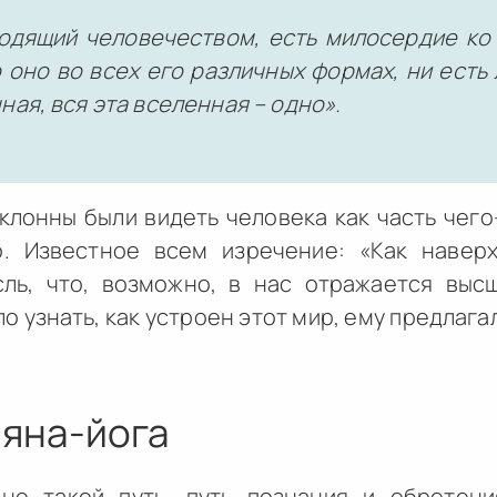
одящий человечеством, есть милосердие ко
 оно во всех его различных формах, ни есть
ная, вся эта вселенная – одно».
клонны были видеть человека как часть чег
о. Известное всем изречение: «Как наверх
ль, что, возможно, в нас отражается выс
о узнать, как устроен этот мир, ему предлага
няна-йога
но такой путь, путь познания и обретени