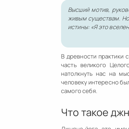
Высший мотив, руков
живым существам. Но
истины: «Я это вселен
В древности практики с
часть великого Целог
натолкнуть нас на мыс
человеку интересно был
самого себя.
Что такое дж
Джняна-йога это имен