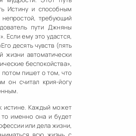
ть Истину и способным
т непростой, требующий
едователь пути Джняны
. Если ему это удастся,
Его десять чувств (пять
ий жизни автоматически
хические беспокойства»,
 потом пишет о том, что
ам он считал крия-йогу
енным.
 к истине. Каждый может
, то именно она и будет
офессии или дела жизни,
аниматься всю жизнь с