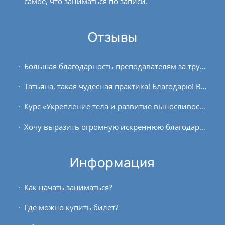
самое, что заниматься по записи.
Отзывы
Большая благодарность преподавателям за труд, знания и энергию, которые они вложили в этот курс. Огромное количество теоретического материала, профессионализм и лёгкая...
Татьяна, такая чудесная практика! Благодарю! Ваша подача очень лёгкая и понятная! В теле и уме умиротворение и радость.
Курс «Укрепление тела и развитие выносливости», считаю, прошёл эффективно, хотя есть над чем ещё трудиться. Дыхание, конечно, не во всех асанах получается растягивать и...
Хочу выразить огромную искреннюю благодарность Александре Штукатуровой за её авторский курс по вата-доше. Занятия йогой согласно своей аюрведической конституции – это довольно...
Информация
Как начать заниматься?
Где можно купить билет?