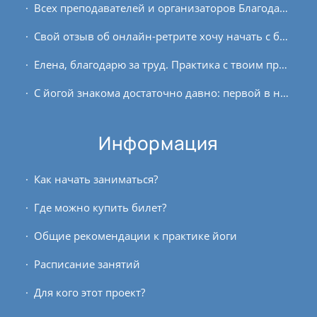
Всех преподавателей и организаторов Благодарю за курс, знания, пространство развития. Полин, огромная Благодарность вам.
Свой отзыв об онлайн-ретрите хочу начать с благодарности Андрею и всем преподавателям. Также я благодарю всех участников за совместно сформированное пространство, за поддержку...
Елена, благодарю за труд. Практика с твоим преподаванием заходит глубоко. Ом.
С йогой знакома достаточно давно: первой в нашей семье начала заниматься мама, в доме стали появляться журналы «Путь к себе» и прочая литература, а после того, как попали на...
Информация
Как начать заниматься?
Где можно купить билет?
Общие рекомендации к практике йоги
Расписание занятий
Для кого этот проект?