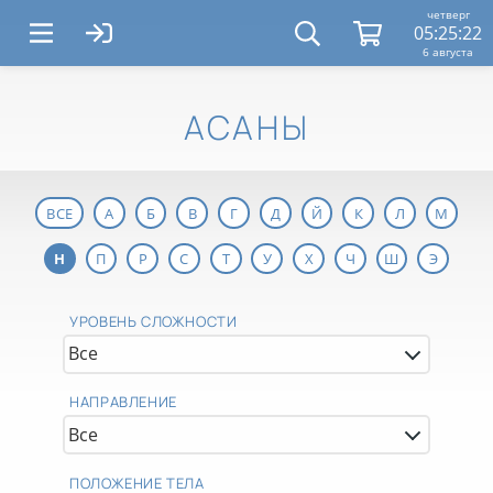
четверг
05:25:22
6 августа
АСАНЫ
ВСЕ
А
Б
В
Г
Д
Й
К
Л
М
Н
П
Р
С
Т
У
Х
Ч
Ш
Э
УРОВЕНЬ СЛОЖНОСТИ
НАПРАВЛЕНИЕ
ПОЛОЖЕНИЕ ТЕЛА