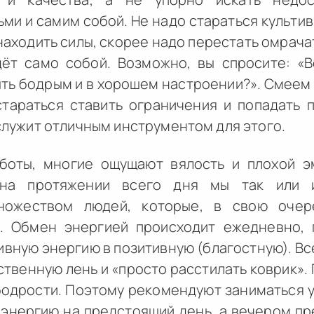
ьми и самим собой. Не надо стараться культи
находить силы, скорее надо перестать омрача
ёт само собой. Возможно, вы спросите: «
ть бодрым и в хорошем настроении?». Смеем
 стараться ставить ограничения и попадать 
 служит отличным инструментом для этого.
боты, многие ощущают вялость и плохой э
 на протяжении всего дня мы так или и
ножеством людей, которые, в свою очер
. Обмен энергией происходит ежедневно, 
вную энергию в позитивную (благостную). Вс
твенную лень и «просто расстилать коврик». 
бодрости. Поэтому рекомендуют заниматься у
 энергию на предстоящий день, а вечером п