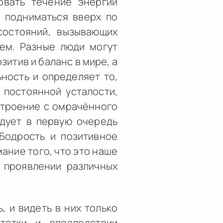
овать течение энергии
т подниматься вверх по
состояний, вызывающих
ем. Разные люди могут
зитив и баланс в мире, а
ьность и определяет то,
 постоянной усталости,
строение с омрачённого
едует в первую очередь
 Бодрость и позитивное
ание того, что это наше
и проявлении различных
, и видеть в них только
татки и впоследствии