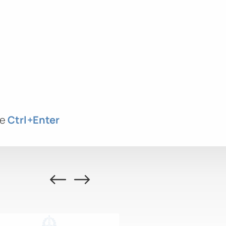
те
Ctrl
+Enter