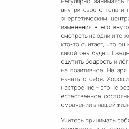
Регулярно занимаясь 
внутри своего тела и 
энергетическим центр
изменения в его внут
смотреть на одни и те ж
кто-то считает, что он
какой она будет. Ежед
ощутить бодрость и лё
на позитивное. Не зря
начать с себя. Хороши
настроение – это не ре
естественное состояни
омрачений в нашей жизн
Учитесь принимать себя
положительные черты