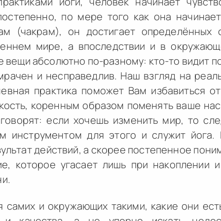
практиками йоги, человек начинает чувств
постепенно, по мере того как она начинае
ам (чакрам), он достигает определённых 
реннем мире, а впоследствии и в окружающ
е вещи абсолютно по-разному: кто-то видит по
 мрачен и несправедлив. Наш взгляд на реал
невная практика поможет Вам избавиться от
гкость, коренным образом поменять ваше на
 говорят: если хочешь изменить мир, то сл
м инструментом для этого и служит йога.
зультат действий, а скорее постепенное поним
е, которое угасает лишь при накоплении 
и.
 самих и окружающих такими, какие они есть
 и качества, а не упорно искать недос