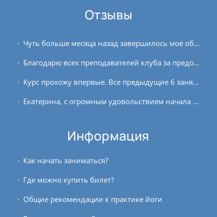
Отзывы
Чуть больше месяца назад завершилось моё обучение на полугодовом онлайн-курсе преподавателей йоги. Это были довольно насыщенные на изменения полгода, как в отношении...
Благодарю всех преподавателей клуба за предоставленную возможность обучения онлайн! Давно слежу за деятельностью клуба и какое-то время занимаюсь йогой самостоятельно. На...
Курс прохожу впервые. Все предыдущие 6 занятий были настоящим страданием для моего ума. Что удивительно – ноги практически не беспокоили, удавалось относительно комфортно...
Екатерина, с огромным удовольствием начала заниматься у Вас. Пока только по видеозаписи получается. У Вас очень приятный голос, занятия всегда разные и...
Информация
Как начать заниматься?
Где можно купить билет?
Общие рекомендации к практике йоги