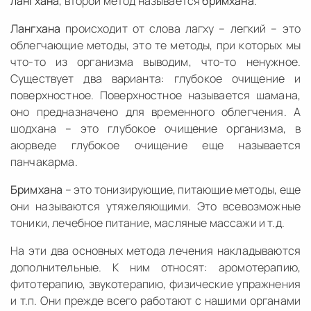
лангхана
, второй метод называется
бримхана
.
Лангхана
происходит от слова лагху – легкий – это
облегчающие методы, это те методы, при которых мы
что-то из организма выводим, что-то ненужное.
Существует два варианта: глубокое очищение и
поверхностное. Поверхностное называется шамана,
оно предназначено для временного облегчения. А
шодхана – это глубокое очищение организма, в
аюрведе глубокое очищение еще называется
панчакарма.
Бримхана
– это тонизирующие, питающие методы, еще
они называются утяжеляющими. Это всевозможные
тоники, лечебное питание, масляные массажи и т.д.
На эти два основных метода лечения накладываются
дополнительные. К ним относят: аромотерапию,
фитотерапию, звукотерапию, физические упражнения
и т.п. Они прежде всего работают с нашими органами