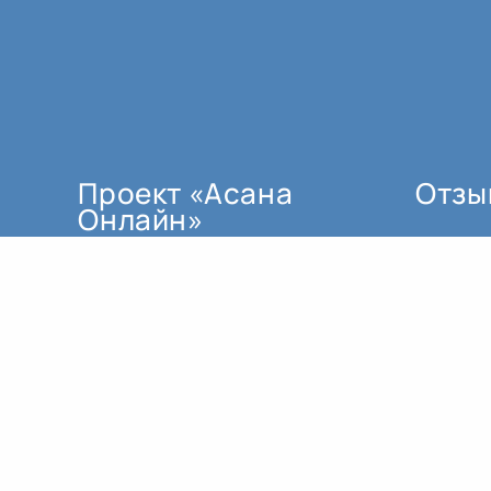
Проект «Асана
Отзы
Онлайн»
мы создали по трём основным
причинам:
как поддержку для тех, кто не
может ездить регулярно в залы.
для тех, кто проживает в
регионе, где пока нет
квалифицированных
преподавателей йоги.