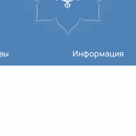
вы
Информация
Как начать заниматься?
Добрый вечер, дорогие друзья! Впервые о сайте OUM.RU я узнала в этом году, где-то в конце января. Начала слушать лекции, приятно поразилась тому, что моё внутреннее ощущение мира...
Где можно купить билет?
Я в начале курса медитации сильно отличаюсь от себя сегодняшней. Я очень много узнала, очень многому научилась. Лекции проводились на очень высоком уровне, использовались древние...
Всем Ом. В Клубе OUM.RU я училась на преподавателя йоги, и со временем у меня накопились нестандартные вопросы, на этом курсе по медитации я получила ответы. Теперь знаю,...
Расписание занятий
Даже не верится, что полгода так быстро пролетели и экзамены уже сданы. На дынный курс решила пойти после первых просмотренных лекций Андрея в 2016 году, да обстоятельства (карма)...
Для кого этот проект?