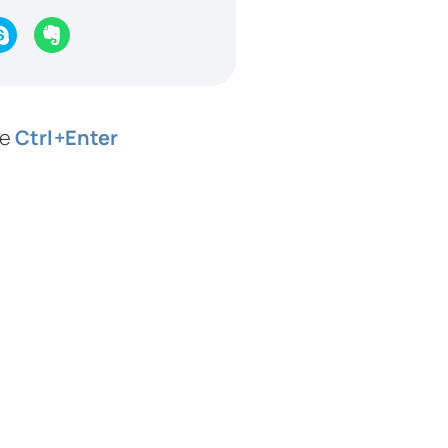
те
Ctrl
+Enter