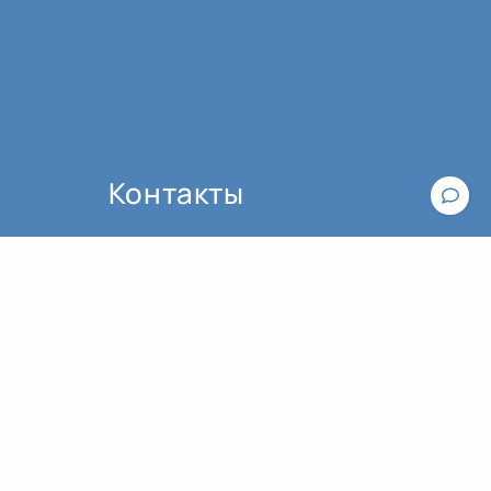
Контакты
По вопросам работы сайта пишите,
пожалуйста, в
техподдержку
.
По вопросам оплаты и оформления
Общие рекомендации к практике йоги
билетов обращайтесь к
администратору:
contact@asanaonline.ru
+7 (966) 108-1-108
Пользовательское соглашение
Политика конфиденциальности