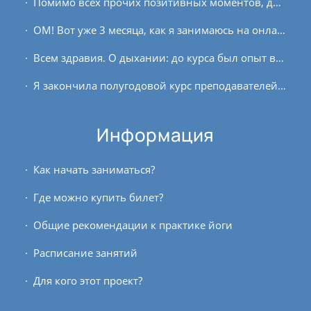
Помимо всех прочих позитивных моментов, данная практика воспитывает силу воли. Поскольку это качество присуще Всевышнему Источнику, то и в человеке оно проявляется как волевые...
ОМ! Вот уже 3 месяца, как я занимаюсь на онлайн-курсах «Йога для беременных» и каждый раз, каждый день благодарю за такие занятия! Эти занятия позволяют не только оставаться телу...
Всем здравия. О дыхании: до курса был опыт в апанасати. На курсе амплитуду не прирастил. Но и цели такой не было. Зато ушло желание чёткого контроля соотношения вдоха и выдоха...
Я закончила полугодовой курс преподавателей йоги в мае 2019 года, была при этом в ожидании малыша и обещала написать и направить вам отзыв о том, как в состоянии беременности...
Информация
Как начать заниматься?
Где можно купить билет?
Общие рекомендации к практике йоги
Расписание занятий
Для кого этот проект?