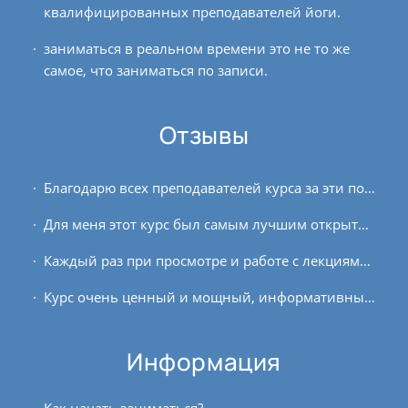
квалифицированных преподавателей йоги.
заниматься в реальном времени это не то же
самое, что заниматься по записи.
Отзывы
Благодарю всех преподавателей курса за эти полгода, что были с нами. Обучение прошло максимально комфортно, удобно и интересно. Преподаватели клуба – грамотные специалисты с...
Для меня этот курс был самым лучшим открытием из всех, что за последнее время в моей жизни случались. Я была удивлена количеством правильной, осознанной, грамотной информации....
Каждый раз при просмотре и работе с лекциями я ловлю себя на ощущении большого удовлетворения и благодарности всем тем, кто работал над курсом. От технических моментов до подачи...
Курс очень ценный и мощный, информативный! Очень благодарна тебе и за него, и за первое знакомство моей дочери Дианы с пранаямой Нади Шодхана.
Информация
Как начать заниматься?