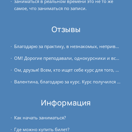
заниматься в реальном времени это не то же
самое, что заниматься по записи.
Отзывы
Благодарю за практику, в незнакомых, непривычных положениях бывает сложно переносить внимание внутрь, внешняя отстройка уводит. В целом эффективная, глубокая практика. Мне всё...
ОМ! Дорогие преподавали, однокурсники и все, кто сопричастен к созданию курса, благодарю всех вас за это совместное путешествие! У меня не было ожиданий до начала занятий, но я и...
Ом, друзья! Всем, кто ищет себе курс для того, чтобы заложить основы йоги и получить ценные знания, я рекомендую преподавательский курс клуба OUM.RU. Эти полгода пролетели...
Валентина, благодарю за курс. Курс получился ёмким. Доступным для начинающих. Занятия выстроены от простого к сложному, что помогает продвигаться очень постепенно....
Информация
Как начать заниматься?
Где можно купить билет?