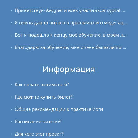
Приветствую Андрея и всех участников курса! Курс онлайн прохожу впервые, захотелось продолжения майской випассаны в Ауре, тоже первой в моей жизни)). Занимаюсь йогой 3,5 года,...
Я очень давно читала о пранаямах и о медитациях, ранее у меня был опыт в медитациях. После знакомства с сайтом OUM.RU, просмотрев множество лекций и статей, поняла, что всё, что я...
Вот и подошло к концу моё обучение, в моём любимом OUM.RU. На душе и радостно и грустно одновременно, я как будто снова вернулась в юность: лекции, практика, семинары, отчёты,...
Благодарю за обучение, мне очень было легко и удобно заниматься: всё доступным языком, просмотр лекций в твоём темпе, сдача домашних заданий, доступные презентации в пдф....
Информация
Как начать заниматься?
Где можно купить билет?
Общие рекомендации к практике йоги
Расписание занятий
Для кого этот проект?