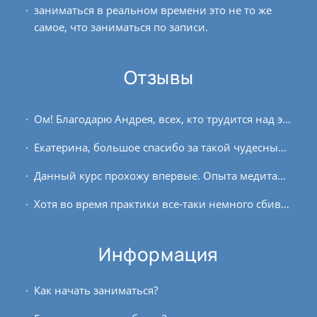
заниматься в реальном времени это не то же
самое, что заниматься по записи.
Отзывы
Ом! Благодарю Андрея, всех, кто трудится над этим проектом, а также участников курса за совместную практику! В таком курсе я участвовала впервые, и поэтому ожиданий не было. Но...
Екатерина, большое спасибо за такой чудесный курс. Я раньше никогда не занималась дыхательными практиками длительное время. Иногда во время практик хатха йоги преподаватель...
Данный курс прохожу впервые. Опыта медитаций ранее не было. Хатха-йогой целенаправленно и осознанно занимаюсь тоже совсем недавно (в разное время были попытки приобщиться, но все...
Хотя во время практики все-таки немного сбивалось дыхание, визуализация не была слишком чёткой, подробной и «красочной» и как-то сразу переходила в ощущение светящегося...
Информация
Как начать заниматься?