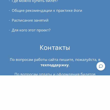
Где можно купить билет?
Общие рекомендации к практике йоги
Расписание занятий
Для кого этот проект?
Контакты
По вопросам работы сайта пишите, пожалуйста, в
техподдержку
.
По вопросам оплаты и оформления билетов
обращайтесь к администратору:
contact@asanaonline.ru
+7 (966) 108-1-108
Пользовательское соглашение
Политика конфиденциальности