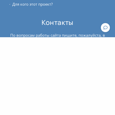
Для кого этот проект?
Контакты
По вопросам работы сайта пишите, пожалуйста, в
техподдержку
.
По вопросам оплаты и оформления билетов
обращайтесь к администратору:
contact@asanaonline.ru
+7 (966) 108-1-108
Пользовательское соглашение
Политика конфиденциальности
© 2016 - 2026 | Клуб йоги
OUM.RU