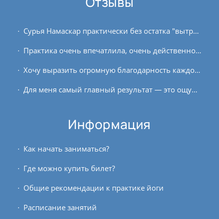
Отзывы
Сурья Намаскар практически без остатка "вытряхнул" из головы всякую ерунду, а тело и дыхание привел в максимально свободное, чистое и простое состояние. В виньясе из...
Практика очень впечатлила, очень действенно. Немного необычно было вращение туловища, как-то не совсем получилось, когда мы обнимаем себя за плечи захватывая область...
Хочу выразить огромную благодарность каждому, кто принимал участие в создании данного курса, и всей команде OUM.RU. До начала обучения и во время курса я занимался...
Для меня самый главный результат — это ощущение разницы состояния после растворения образов и состояния потом в течение дня. Я ощутила состояние спокойствия, сосредоточенности и...
Информация
Как начать заниматься?
Где можно купить билет?
Общие рекомендации к практике йоги
Расписание занятий