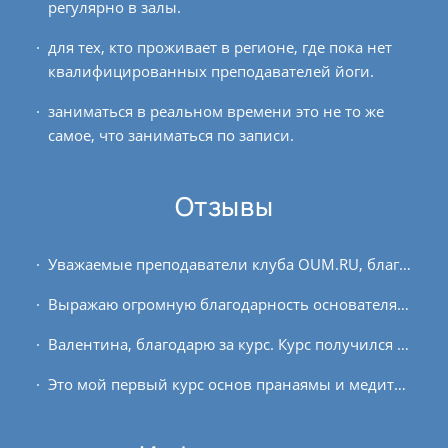
регулярно в залы.
для тех, кто проживает в регионе, где пока нет
квалифицированных преподавателей йоги.
заниматься в реальном времени это не то же
самое, что заниматься по записи.
Отзывы
Уважаемые преподаватели клуба OUM.RU, благодарю всех вас за интересный, познавательный и действительно интенсивный онлайн-курс январь 2021. С клубом знакома с 2019 года....
Выражаю огромную благодарность основателям, преподавателям, всем, кто поддерживал, наполнял и создавал этот курс, всем членам клуба OUM.RU за возможность присоединиться и пройти...
Валентина, благодарю за курс. Курс получился ёмким. Доступным для начинающих. Занятия выстроены от простого к сложному, что помогает продвигаться очень постепенно....
Это мой первый курс основ пранаямы и медитации. Йогой заинтересовалась около года назад (благодаря клубу OUM.RU), тогда же начала переходить на вегетарианское питание. Несколько...