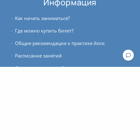
Информация
Как начать заниматься?
Где можно купить билет?
Общие рекомендации к практике йоги
Расписание занятий
Для кого этот проект?
Контакты
По вопросам работы сайта пишите, пожалуйста, в
техподдержку
.
По вопросам оплаты и оформления билетов
обращайтесь к администратору: