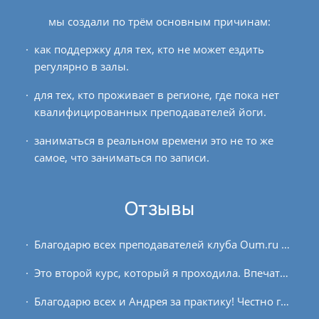
мы создали по трём основным причинам:
как поддержку для тех, кто не может ездить
регулярно в залы.
для тех, кто проживает в регионе, где пока нет
квалифицированных преподавателей йоги.
заниматься в реальном времени это не то же
самое, что заниматься по записи.
Отзывы
Благодарю всех преподавателей клуба Oum.ru за их деятельность. Есть такое впечатление, что курс выстроен таким образом, что с каждым днём становится всё интереснее и...
Это второй курс, который я проходила. Впечатления и отзывы только самые положительные. Теперь даже неловко вспоминать, что изначально у меня было скептическое отношение к проекту....
Благодарю всех и Андрея за практику! Честно говоря, я не планировала писать отчёт, но вот сегодняшняя практика была необычной, что и вдохновило меня поделиться своим...