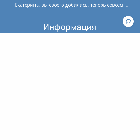
Екатерина, вы своего добились, теперь совсем не могу утром без Сурья Намаскар! И начинаю уже после него делать импровизированные мини- комплексы, спасибо!
Информация
Как начать заниматься?
Где можно купить билет?
Общие рекомендации к практике йоги
Расписание занятий
Для кого этот проект?
Контакты
По вопросам работы сайта пишите, пожалуйста, в
техподдержку
.